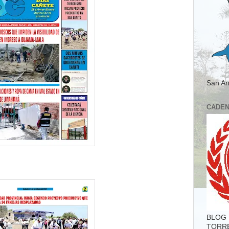
San An
CADEN
BLOG 
TORR